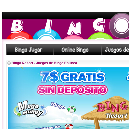
Bingo Resort - Juegos de Bingo En linea