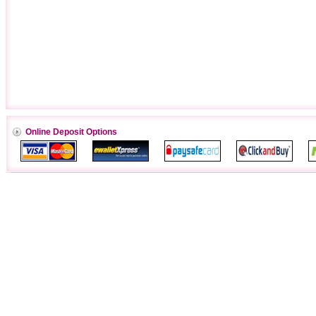
Online Deposit Options