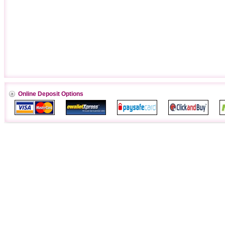
Online Deposit Options