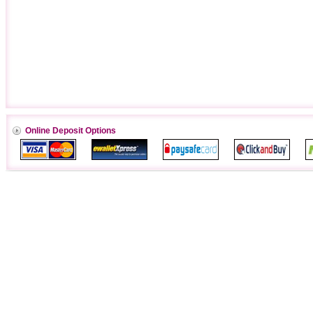
Online Deposit Options