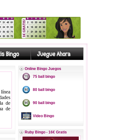
Online Bingo Juegos
75 ball bingo
80 ball bingo
línea
dades
la de
90 ball bingo
ma de
Video Bingo
Ruby Bingo - 16€ Gratis