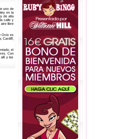
de uno de
ley en la
y de alta
a calle y
aire libre
e Ocio es
, Cardiff,
ntado, el
ores. Con
llí y las