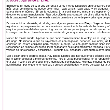
Sobre Jugar Bingo En Línea
El bingo es un juego de azar que enfrenta a usted y otros jugadores en una carrera co
más esas conexiones se puede determinar hacia arriba, hacia abajo y en diagonal. 
tarjeta tiene el número 35 en la columna B, a continuación, marcar su espacio. 
direcciones antes mencionadas. Reproducción de una conexión de cinco años es la fo
de la palabra real. También tiene más sentido cuando se pone de pie y gritar que desp
Es una actividad divertida, sin duda, pero algunas personas son
Bingo Jugar
en líne
algoritmos de programación de computadoras determinar la llamada de las letras y n
esquina, pero la realidad es que el bingo es uno de los pocos juegos por ahí que no be
la sangre, que tienen tanto de una oportunidad de ganar que sus compañeros lo hacen
Nunca he tenido suerte. A pesar de que nadie realmente tiene la ventaja en el Bingo, qu
del juego. No importa lo que su trayectoria es con negocios, deportes, o el amor, las
conexión no estará equipado para manejar la carga. Mucha gente todavía tiene mi
reproducen en tiempo real puede llevar al desastre si surgen problemas técnicos. Por e
valores de funcionalidad y simplicidad. Pregunte a su alrededor y descubre a otros usuar
Van a dejar dinero sobre la mesa. Hay tantos lugares que hay que ofrece códigos de bo
por el temor de pasar a mejores opciones. Pero si usted puede confiar en la reputación 
una gran manera de conseguir there demasiada competencia. Mientras millones de pe
posibilidades, por lo que tener confianza en sus posibilidades, y antes de saber los artí