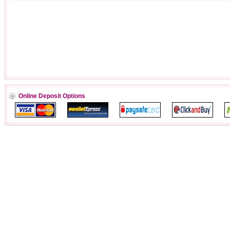
Online Deposit Options