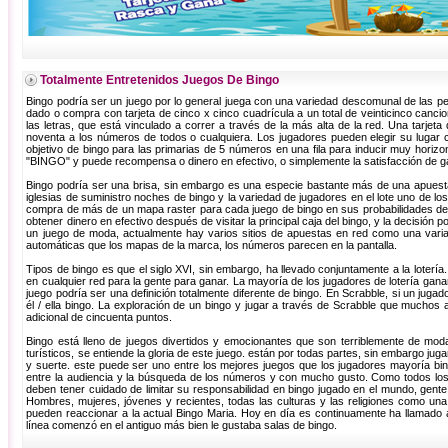
Totalmente Entretenidos Juegos De Bingo
Bingo podría ser un juego por lo general juega con una variedad descomunal de las per
dado o compra con tarjeta de cinco x cinco cuadrícula a un total de veinticinco cancio
las letras, que está vinculado a correr a través de la más alta de la red. Una tarjeta
noventa a los números de todos o cualquiera. Los jugadores pueden elegir su lugar c
objetivo de bingo para las primarias de 5 números en una fila para inducir muy horizont
"BINGO" y puede recompensa o dinero en efectivo, o simplemente la satisfacción de
Bingo podría ser una brisa, sin embargo es una especie bastante más de una apuesta a
iglesias de suministro noches de bingo y la variedad de jugadores en el lote uno de los
compra de más de un mapa raster para cada juego de bingo en sus probabilidades de
obtener dinero en efectivo después de visitar la principal caja del bingo, y la decisión
un juego de moda, actualmente hay varios sitios de apuestas en red como una varia
automáticas que los mapas de la marca, los números parecen en la pantalla.
Tipos de bingo es que el siglo XVI, sin embargo, ha llevado conjuntamente a la lotería.
en cualquier red para la gente para ganar. La mayoría de los jugadores de lotería gana
juego podría ser una definición totalmente diferente de bingo. En Scrabble, si un juga
él / ella bingo. La exploración de un bingo y jugar a través de Scrabble que mucho
adicional de cincuenta puntos.
Bingo está lleno de juegos divertidos y emocionantes que son terriblemente de mod
turísticos, se entiende la gloria de este juego. están por todas partes, sin embargo ju
y suerte. este puede ser uno entre los mejores juegos que los jugadores mayoría bingo
entre la audiencia y la búsqueda de los números y con mucho gusto. Como todos los j
deben tener cuidado de limitar su responsabilidad en bingo jugado en el mundo, gent
Hombres, mujeres, jóvenes y recientes, todas las culturas y las religiones como un
pueden reaccionar a la actual Bingo Maria. Hoy en día es continuamente ha llamado
línea comenzó en el antiguo más bien le gustaba salas de bingo.