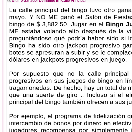
Último Ganador Del Bingo En Calle Principal
La calle principal del bingo tuvo otro gan
mayo. Y NO ME ganó el Salón de Fiestas
bingo de $ 3,882.50. Jugar en el
Bingo J
ME estaba volando alto después de la vic
preguntándose qué podría haber sido si l
Bingo ha sido otro jackpot progresivo gan
botes se apresuran a subir y se le compla
dólares en jackpots progresivos en juego.
Por supuesto que no la calle principal
progresivos en sus juegos de bingo en lí
tragamonedas. De hecho, hay un total de m
que una suerte de giro .. Incluso si el el
principal del bingo también ofrecen a sus j
Por ejemplo, el programa de fidelización q
intercambio de bonos por dinero en efecti
jugadores recompensa por simplemente j